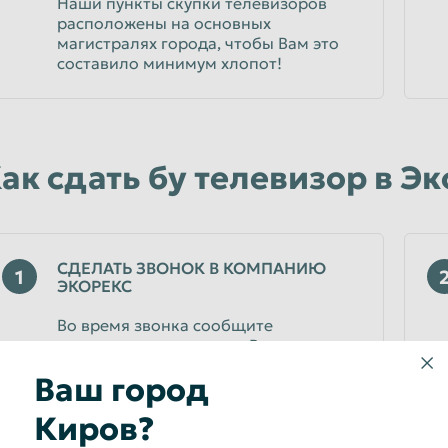
Наши пункты скупки телевизоров
расположены на основных
магистралях города, чтобы Вам это
составило минимум хлопот!
ак сдать бу телевизор в Э
СДЕЛАТЬ ЗВОНОК В КОМПАНИЮ
1
ЭКОРЕКС
Во время звонка сообщите
менеджеру, что именно Вы
планируете сдать и в каком
Ваш город
количестве. Консультант уточнит
расценки и подскажет, дальнейшие
Киров?
действия по продаже телевизора.