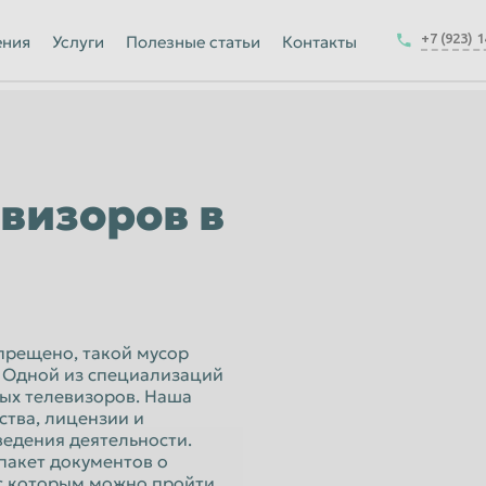
Йошкар-Ола
+7 (923) 
ения
Услуги
Полезные статьи
Контакты
Калуга
Керчь
-на-Амуре
Королёв
Краснодар
визоров в
Курск
Магнитогорск
Москва
Набережные Челны
прещено, такой мусор
 Одной из специализаций
ск
Нижнекамск
рых телевизоров. Наша
ства, лицензии и
Новокузнецк
едения деятельности.
Новочеркасск
пакет документов о
 с которым можно пройти