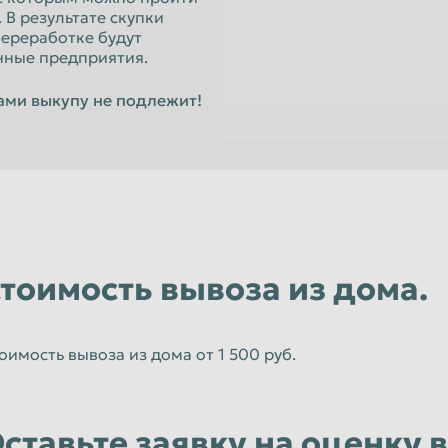
Орёл
В результате скупки
ереработке будут
Пенза
нные предприятия.
к
Петропавловск-Камчатский
ами выкупу не подлежит!
Псков
Рязань
Санкт-Петербург
Севастополь
Смоленск
тоимость вывоза из дома.
Старый Оскол
Сызрань
оимость вывоза из дома от 1 500 руб.
Тамбов
Томск
Улан-Удэ
ставьте заявку на оценку 