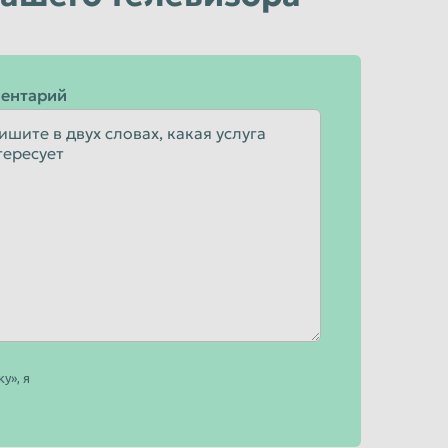
ентарий
у», я