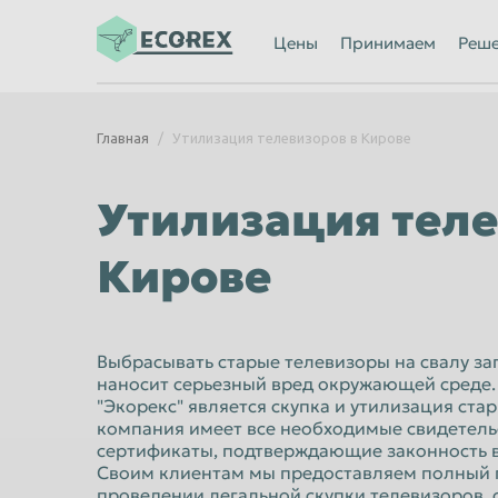
Ижевск
Иркутск
Цены
Принимаем
Реш
Казань
Калининград
Каменск-Уральский
Кемерово
Главная
Утилизация телевизоров в Кирове
Киров
Комсомольск
Кострома
Красногорск
Утилизация теле
Красноярск
Курган
Кирове
Липецк
Люберцы
Махачкала
Миасс
Мурманск
Мытищи
Выбрасывать старые телевизоры на свалу за
наносит серьезный вред окружающей среде.
Нальчик
Нижневартов
"Экорекс" является скупка и утилизация ста
Нижний Новгород
компания имеет все необходимые свидетель
Нижний Тагил
сертификаты, подтверждающие законность в
Новороссийск
Новосибирск
Своим клиентам мы предоставляем полный 
проведении легальной скупки телевизоров,