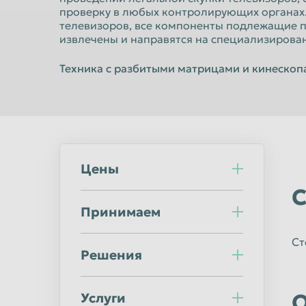
Норильск
Омск
проверку в любых контролирующих органах. 
телевизоров, все компоненты подлежащие п
Оренбург
Орск
извлечены и направятся на специализирова
Пермь
Петрозаводс
Техника с разбитыми матрицами и кинескоп
Подольск
Прокопьевск
Ростов-на-Дону
Рыбинск
Салават
Самара
Саранск
Саратов
Цены
Северодвинск
Симферополь
С
Сочи
Ставрополь
Принимаем
Стерлитамак
Сургут
Ст
Сыктывкар
Таганрог
Решения
Тверь
Тольятти
Тула
Тюмень
О
Услуги