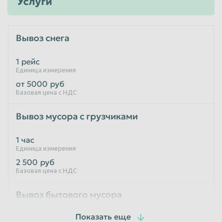
Услуги
Таганрог
Тамбов
Тверь
Тольятти
Вывоз снега
Томск
Тула
1 рейс
Тюмень
Улан-Удэ
Единица измерения
от 5000
руб
Ульяновск
Уссурийск
Базовая цена с НДС
Уфа
Хабаровск
Вывоз мусора с грузчиками
Химки
Чебоксары
Челябинск
Череповец
1 час
Единица измерения
Чита
Шахты
2 500
руб
Базовая цена с НДС
Электросталь
Энгельс
Южно-Сахалинск
Якутск
Вывоз бытового мусора
Ярославль
1 рейс