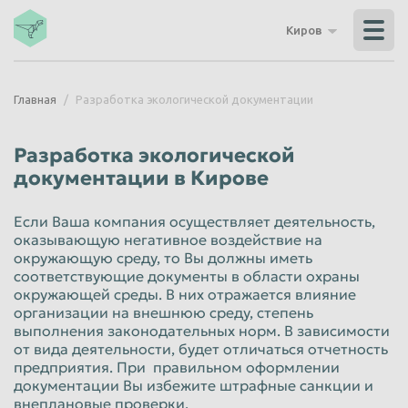
Владикавказ
Владимир
Киров
Волгоград
Волгодонск
Волжский
Вологда
Главная
Разработка экологической документации
Воронеж
Грозный
Дзержинск
Екатеринбург
Разработка экологической
Иваново
Ижевск
документации в Кирове
Иркутск
Йошкар-Ола
Если Ваша компания осуществляет деятельность,
Казань
Калининград
оказывающую негативное воздействие на
окружающую среду, то Вы должны иметь
Калуга
Каменск-Уральский
соответствующие документы в области охраны
окружающей среды. В них отражается влияние
Кемерово
Керчь
организации на внешнюю среду, степень
выполнения законодательных норм. В зависимости
Киров
Комсомольск-на-Амуре
от вида деятельности, будет отличаться отчетность
Королёв
Кострома
предприятия. При правильном оформлении
документации Вы избежите штрафные санкции и
Красногорск
Краснодар
внеплановые проверки.