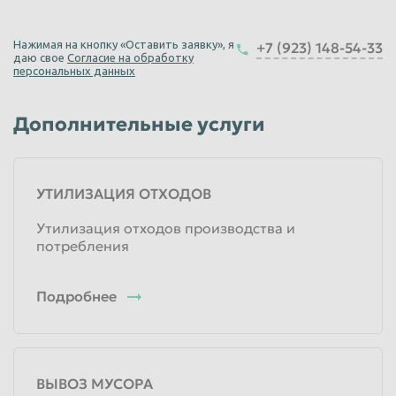
Единица измерения
от 3000
руб
Нажимая на кнопку «Оставить заявку», я
+7 (923) 148-54-33
Базовая цена с НДС
даю свое
Согласие на обработку
персональных данных
Вывоз строительного мусора ГАЗель
Дополнительные услуги
1 час
Единица измерения
2 500
руб
Базовая цена с НДС
УТИЛИЗАЦИЯ ОТХОДОВ
Утилизация отходов производства и
потребления
Подробнее
ВЫВОЗ МУСОРА