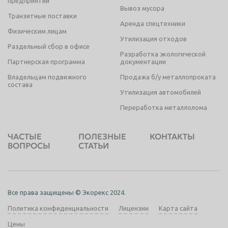
предприятий
Вывоз мусора
Транзитные поставки
Таганрог
Тамбов
Аренда спецтехники
Физическим лицам
Тверь
Тольятти
Утилизация отходов
Раздельный сбор в офисе
Томск
Тула
Разработка экологической
Партнерская программа
документации
Тюмень
Улан-Удэ
Владельцам подвижного
Продажа б/у металлопроката
состава
Ульяновск
Уссурийск
Утилизация автомобилей
Уфа
Хабаровск
Переработка металлолома
Химки
Чебоксары
ЧАСТЫЕ
ПОЛЕЗНЫЕ
КОНТАКТЫ
Челябинск
Череповец
ВОПРОСЫ
СТАТЬИ
Чита
Шахты
Электросталь
Энгельс
Все права защищены © Экорекс 2024.
Южно-Сахалинск
Якутск
Политика конфиденциальности
Лицензии
Карта сайта
Ярославль
Цены