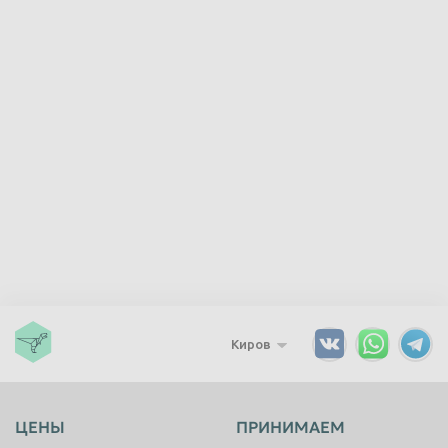
Красноярск
Курган
Курск
Липецк
Люберцы
Магнитогорск
Махачкала
Миасс
Москва
Мурманск
Мытищи
Набережные Челны
Нальчик
Нижневартовск
Нижнекамск
Нижний Новгород
Нижний Тагил
Новокузнецк
Новороссийск
Новосибирск
Киров
Новочеркасск
Норильск
Омск
Орёл
ЦЕНЫ
ПРИНИМАЕМ
Оренбург
Орск