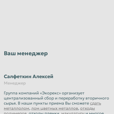
Ваш менеджер
Салфеткин Алексей
Менеджер
Группа компаний «Экорекс» организует
централизованный сбор и переработку вторичного
сырья. В наши пункты приема Вы сможете
сдать
металлолом
,
лом цветных металлов
,
отходы
полимеров
, отходы пленки,
макулатуру
и многое