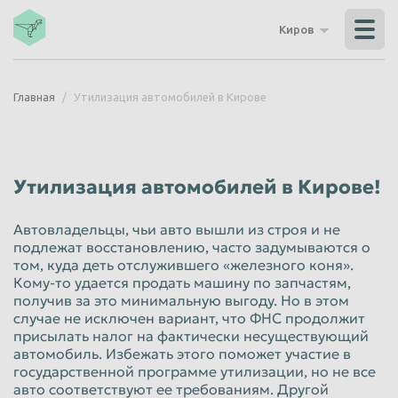
Владикавказ
Владимир
Киров
Волгоград
Волгодонск
Волжский
Вологда
Главная
Утилизация автомобилей в Кирове
Воронеж
Грозный
Дзержинск
Екатеринбург
Иваново
Ижевск
Утилизация автомобилей в Кирове!
Иркутск
Йошкар-Ола
Автовладельцы, чьи авто вышли из строя и не
Казань
Калининград
подлежат восстановлению, часто задумываются о
Калуга
Каменск-Уральский
том, куда деть отслужившего «железного коня».
Кому-то удается продать машину по запчастям,
Кемерово
Керчь
получив за это минимальную выгоду. Но в этом
случае не исключен вариант, что ФНС продолжит
Киров
Комсомольск-на-Амуре
присылать налог на фактически несуществующий
автомобиль. Избежать этого поможет участие в
Королёв
Кострома
государственной программе утилизации, но не все
Красногорск
Краснодар
авто соответствуют ее требованиям. Другой