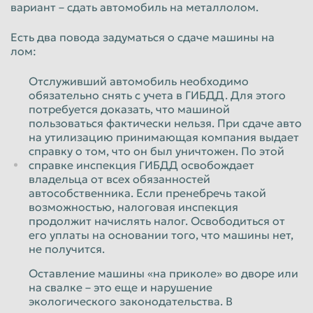
вариант – сдать автомобиль на металлолом.
Красноярск
Курган
Есть два повода задуматься о сдаче машины на
Курск
Липецк
лом:
Люберцы
Магнитогорск
Отслуживший автомобиль необходимо
Махачкала
Миасс
обязательно снять с учета в ГИБДД. Для этого
потребуется доказать, что машиной
Москва
Мурманск
пользоваться фактически нельзя. При сдаче авто
на утилизацию принимающая компания выдает
Мытищи
Набережные Челны
справку о том, что он был уничтожен. По этой
Нальчик
Нижневартовск
справке инспекция ГИБДД освобождает
владельца от всех обязанностей
Нижнекамск
Нижний Новгород
автособственника. Если пренебречь такой
возможностью, налоговая инспекция
Нижний Тагил
Новокузнецк
продолжит начислять налог. Освободиться от
его уплаты на основании того, что машины нет,
Новороссийск
Новосибирск
не получится.
Новочеркасск
Норильск
Оставление машины «на приколе» во дворе или
Омск
Орёл
на свалке – это еще и нарушение
экологического законодательства. В
Оренбург
Орск