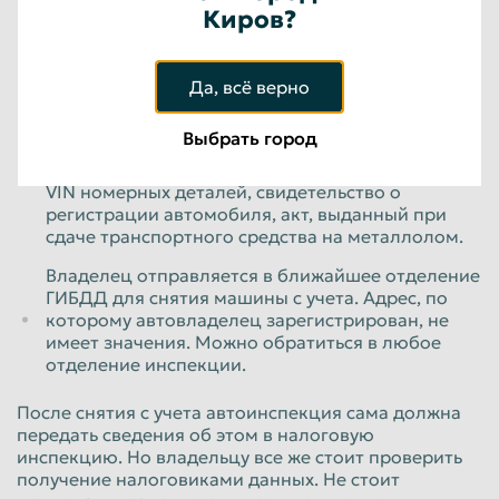
Киров?
фотографируют, вырезают VIN номерных
деталей. Владелец получает акт приема-
передачи автомобиля.
Да, всё верно
Владелец получает справку об утилизации
установленного образца. Для ее получения
Выбрать город
необходимо предоставить: паспорт
автовладельца, ПТС, фото машины, вырезанный
VIN номерных деталей, свидетельство о
регистрации автомобиля, акт, выданный при
сдаче транспортного средства на металлолом.
Владелец отправляется в ближайшее отделение
ГИБДД для снятия машины с учета. Адрес, по
которому автовладелец зарегистрирован, не
имеет значения. Можно обратиться в любое
отделение инспекции.
После снятия с учета автоинспекция сама должна
передать сведения об этом в налоговую
инспекцию. Но владельцу все же стоит проверить
получение налоговиками данных. Не стоит