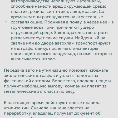
автопроизводстве используют материалы,
способные нанести вред окружающей среде:
Пенза
Пермь
пластик, резина, синтетика, лаки, краски. Со
временем они распадаются на агрессивные
Петрозаводск
Петропавловск-Камчатский
составляющие. Проникая в почву, а через нее – в
Подольск
Прокопьевск
грунтовые воды, они причиняют ущерб
окружающей среде. Законодательство строго
Псков
Ростов-на-Дону
регламентирует такие случаи. Найденный на
свалке или во дворе автохлам транспортируют
Рыбинск
Рязань
на штрафстоянку, после чего инспекторы
производят розыск владельца, на имя которого
Салават
Самара
выписывается штраф.
Санкт-Петербург
Саранск
Передача авто на утилизацию поможет избежать
Саратов
Севастополь
экологических штрафов и уплаты налогов за
фактический автолом. Более того, владелец еще и
Северодвинск
Симферополь
получит небольшую выгоду: компании платят за
Смоленск
Сочи
металлические авточасти по весу.
Ставрополь
Старый Оскол
В настоящее время действуют новые правила
утилизации. Сначала машина сдается на
Стерлитамак
Сургут
переработку, владелец получает документ об
Сызрань
Сыктывкар