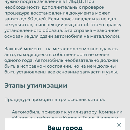
нужно подать заявление в ГИБДД. При
необходимости дополнительных проверок
процедура восстановления документа может
занять до 30 дней. Если поиск владельца не дал
результатов, в инспекции выдают об этом справку
установленного образца. Эта справка – законное
основание для сдачи автомобиля на металлолом.
Важный момент – на металлолом можно сдавать
авто, находящееся в собственности не менее
одного года. Автомобиль необязательно должен
быть в исправном состоянии, но на нем должны
быть установлены все основные запчасти и узлы.
Этапы утилизации
Процедура проходит в три основных этапа:
Автомобиль привозят к утилизатору. Компании
«Экорекс» работает в Кирове. Точный адрес и
режим работы пунктов можно узнать по
Ваш город
телефону. Автомобиль взвешивают,