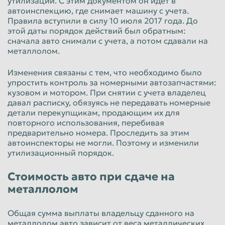
утилизации. С этим документом он идет в
автоинспекцию, где снимает машину с учета.
Таганрог
Тамбов
Правила вступили в силу 10 июля 2017 года. До
этой даты порядок действий был обратным:
Тверь
Тольятти
сначала авто снимали с учета, а потом сдавали на
металлолом.
Томск
Тула
Тюмень
Улан-Удэ
Изменения связаны с тем, что необходимо было
упростить контроль за номерными автозапчастями:
Ульяновск
Уссурийск
кузовом и мотором. При снятии с учета владелец
давал расписку, обязуясь не передавать номерные
Уфа
Хабаровск
детали перекупщикам, продающим их для
повторного использования, перебивая
Химки
Чебоксары
предварительно номера. Проследить за этим
Челябинск
Череповец
автоинспекторы не могли. Поэтому и изменили
утилизационный порядок.
Чита
Шахты
Стоимость авто при сдаче на
Электросталь
Энгельс
металлолом
Южно-Сахалинск
Якутск
Ярославль
Общая сумма выплаты владельцу сданного на
металлолом авто зависит от веса металлических